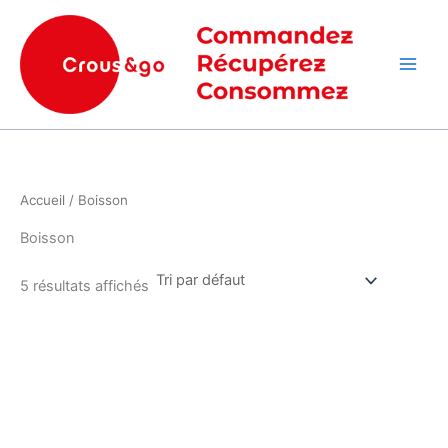
Aller
Main
au
Men
contenu
Accueil
/ Boisson
Boisson
5 résultats affichés