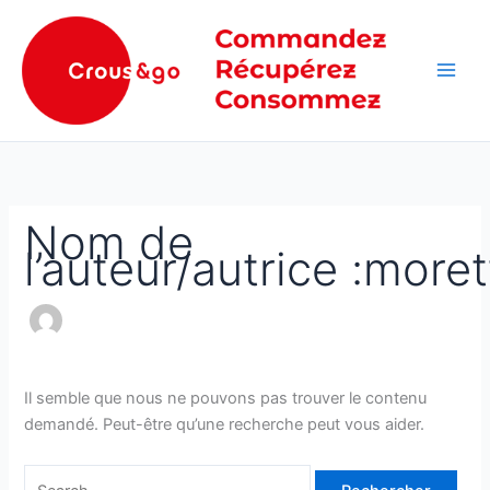
Aller
Rechercher :
Main
au
Men
contenu
Nom de
l’auteur/autrice :moret
Il semble que nous ne pouvons pas trouver le contenu
demandé. Peut-être qu’une recherche peut vous aider.